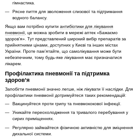
гімнастика.
Рясне пиття для зволоження слизової та підтримання
водного балансу.
Якщо вам потрібно купити
антибіотики для лікування
пневмонії
, це можна зробити в мережі аптек «Бажаємо
здоров'я». Тут представлений широкий вибір препаратів за
прийнятними цінами, доступних у Києві та інших містах
України. Проте пам’ятайте, що самолікування може бути
небезпечним, тому будь-яке лікування має призначатися
лікарем.
Профілактика пневмонії та підтримка
здоров’я
Запобігти пневмонії значно легше, ніж лікувати її наслідки. Для
профілактики пневмонії дотримуйтеся таких рекомендацій:
Вакцинуйтеся проти грипу та пневмококової інфекції.
Уникайте переохолодження та тривалого перебування у
сирих приміщеннях.
Регулярно займайтеся фізичною активністю для зміцнення
дихальної системи.