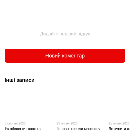
Додайте перший відгук
Новий коментар
Інші записи
8 серпня 2026
25 липня 2026
21 липня 2026
Як зберегти гроші та
Головні тренди манікюру
Де купити ж