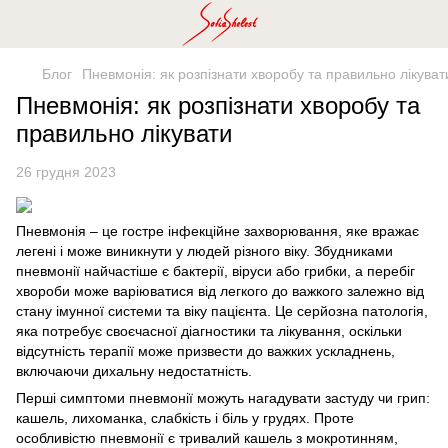
Блог
Пневмонія: як розпізнати хворобу та правильно лікуват
Пневмонія: як розпізнати хворобу та
правильно лікувати
26 грудня 2023
Пневмонія – це гостре інфекційне захворювання, яке вражає
легені і може виникнути у людей різного віку. Збудниками
пневмонії найчастіше є бактерії, віруси або грибки, а перебіг
хвороби може варіюватися від легкого до важкого залежно від
стану імунної системи та віку пацієнта. Це серйозна патологія,
яка потребує своєчасної діагностики та лікування, оскільки
відсутність терапії може призвести до важких ускладнень,
включаючи дихальну недостатність.
Перші симптоми пневмонії можуть нагадувати застуду чи грип:
кашель, лихоманка, слабкість і біль у грудях. Проте
особливістю пневмонії є тривалий кашель з мокротинням,