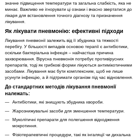
значне підвищення температури та загальна слабкість, яка не
минає. Важливо не ігнорувати ці ознаки і вчасно звертатися до
лікаря для встановлення точного діагнозу та призначення
лікування.
Як лікувати пневмонію: ефективні підходи
Лікування пневмонії залежить від її збудника та тяжкості
перебігу. У більшості випадків основою терапії є антибіотики,
оскільки бактеріальна інфекція – найчастіша причина
захворювання. Вірусна пневмонія потребує противірусних
препаратів, тоді як грибкові форми лікуються антимікотичними
засобами. Лікування має бути комплексним, щоб не лише
усунути інфекцію, а й підтримати організм під час відновлення.
До стандартних методів лікування пневмонії
належать:
Антибіотики, які знищують збудника хвороби.
Жарознижувальні засоби для зменшення температури.
Муколітичні препарати для полегшення відходження
мокротиння.
Фізіотерапевтичні процедури, такі як інгаляції чи дихальна