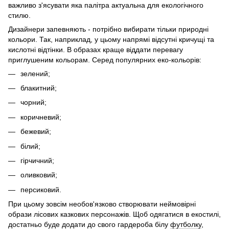
важливо з'ясувати яка палітра актуальна для екологічного
стилю.
Дизайнери запевняють - потрібно вибирати тільки природні
кольори. Так, наприклад, у цьому напрямі відсутні кричущі та
кислотні відтінки. В образах краще віддати перевагу
приглушеним кольорам. Серед популярних еко-кольорів:
зелений;
блакитний;
чорний;
коричневий;
бежевий;
білий;
гірчичний;
оливковий;
персиковий.
При цьому зовсім необов'язково створювати неймовірні
образи лісових казкових персонажів. Щоб одягатися в екостилі,
достатньо буде додати до свого гардероба білу
футболку
,