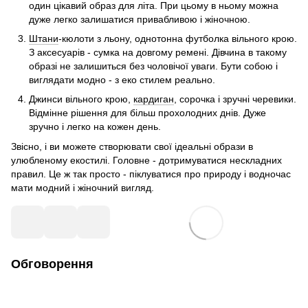
один цікавий образ для літа. При цьому в ньому можна
дуже легко залишатися привабливою і жіночною.
Штани
-кюлоти з льону, однотонна футболка вільного крою.
З аксесуарів - сумка на довгому ремені. Дівчина в такому
образі не залишиться без чоловічої уваги. Бути собою і
виглядати модно - з еко стилем реально.
Джинси вільного крою,
кардиган
, сорочка і зручні черевики.
Відмінне рішення для більш прохолодних днів. Дуже
зручно і легко на кожен день.
Звісно, і ви можете створювати свої ідеальні образи в
улюбленому екостилі. Головне - дотримуватися нескладних
правил. Це ж так просто - піклуватися про природу і водночас
мати модний і жіночний вигляд.
Обговорення