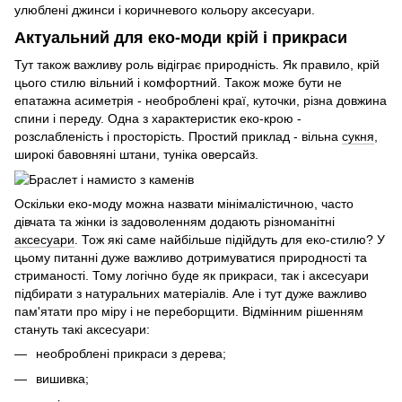
улюблені джинси і коричневого кольору аксесуари.
Актуальний для еко-моди крій і прикраси
Тут також важливу роль відіграє природність. Як правило, крій
цього стилю вільний і комфортний. Також може бути не
епатажна асиметрія - необроблені краї, куточки, різна довжина
спини і переду. Одна з характеристик еко-крою -
розслабленість і просторість. Простий приклад - вільна
сукня
,
широкі бавовняні штани, туніка оверсайз.
Оскільки еко-моду можна назвати мінімалістичною, часто
дівчата та жінки із задоволенням додають різноманітні
аксесуари
. Тож які саме найбільше підійдуть для еко-стилю? У
цьому питанні дуже важливо дотримуватися природності та
стриманості. Тому логічно буде як прикраси, так і аксесуари
підбирати з натуральних матеріалів. Але і тут дуже важливо
пам'ятати про міру і не переборщити. Відмінним рішенням
стануть такі аксесуари:
необроблені прикраси з дерева;
вишивка;