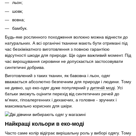
льон;
шовк;
вовна;
бамбук.
Будь-яке рослинного походження волокно можна віднести до
натуральних. А всі органічні тканини мають бути отримані під
час безхімікатного виготовлення з повною гарантією
відсутності шкоди для природи. Ще один важливий момент. Під
час вирощування сировини не допускається застосовувати
синтетичні добрива.
Виготовлений з таких тканин, як бавовна і льон, одяг
вважається абсолютно безпечним для природи і людини. Тому
не дивно, що еко-одяг дуже популярний у
дитячій моді
. Усі
батьки зможуть оцінити перехід від синтетичних речей до
м'яких, гіпоалергенних і дихаючих, а головне - зручних і
максимально корисних для шкіри.
Найкращі кольори в еко-моді
Часто саме колір відіграє вирішальну роль у виборі одягу. Тому