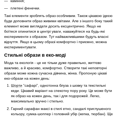
каміння;
плетені фенечки.
Такі елементи зроблять образ особливим. Також цікавою ідеєю
буде доповнити образ живими квітами. Але з іншого боку такий
елемент може виглядати досить ексцентрично. Якщо не
боїтеся опинитися в центрі уваги, наважуйтеся на будь-які
експерименти з образом. Тут найважливішими будуть власні
відчуття. Якщо в цьому образі комфортно і приємно, можна
експериментувати.
Стильні образи в еко-моді
Мода та екологія - це не тільки дуже правильно, життєво
важливо, а й красиво, комфортно. Створити такі неповторні
образи може кожна сучасна дівчина, жінка. Пропоную цікаві
еко-образи на кожен день:
Шорти
“сафарі”, однотонна блуза з шовку та текстильні
кеди. Цікавий варіант на спекотну пору року. Це може бути
як образ на кожен день, так і для подорожей. Легко,
максимально зручно і стильно.
Гарний сарафан максі в стилі етно, сандалі приглушеного
кольору, сумка-шоппер і головний убір (кепка, тюрбан). Ще