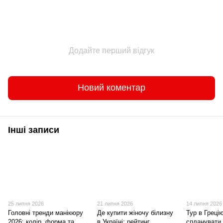
Додайте перший відгук
Новий коментар
Інші записи
25 липня 2026
21 липня 2026
14 липня 2026
Головні тренди манікюру
Де купити жіночу білизну
Тур в Грецію
2026: колір, форма та
в Україні: рейтинг
спланувати 