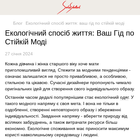
Блог
Екологічний спосіб життя: ваш гід по стійкій моді
Екологічний спосіб життя: Ваш Гід по
Стійкій Моді
27 січня 2024
Кожна дівчина і жінка старшого віку хоче мати
приголомшливий вигляд. Стежити за модними тенденціями -
означає залишатися не просто привабливою, а особливою,
стильною та цікавою. Сучасні дизайнери пропонують чимало
оригінальних ідей для створення свого індивідуального образу.
Останнім часом дедалі популярнішим стає екологічний
одяг
. У
такого модного напряму є своя мета. І вона не тільки в
оздобленні, створенні неповторного образу і збереженні
індивідуальності. Завдання напряму - вберегти природу від
всіляких забруднень, а також витрачати ресурси більш
економно. Екологічне споживання має приносити максимум
користі навколишньому середовищу і людині.