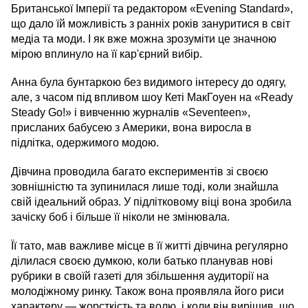
Британської Імперії та редактором «Evening Standard»,
що дало їй можливість з ранніх років зануритися в світ
медіа та моди. І як вже можна зрозуміти це значною
мірою вплинуло на її кар'єрний вибір.
Анна була бунтаркою без видимого інтересу до одягу,
але, з часом під впливом шоу Кеті МакГоуен на «Ready
Steady Go!» і вивченню журналів «Seventeen»,
присланих бабусею з Америки, вона виросла в
підлітка, одержимого модою.
Дівчина проводила багато експериментів зі своєю
зовнішністю та зупинилася лише тоді, коли знайшла
свій ідеальний образ. У підлітковому віці вона зробила
зачіску боб і більше її ніколи не змінювала.
Її тато, мав важливе місце в її житті дівчина регулярно
ділилася своєю думкою, коли батько планував нові
рубрики в своїй газеті для збільшення аудиторії на
молодіжному ринку. Також вона проявляла його риси
характеру — жорсткість та волю, і коли він вирішив, що