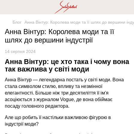
Блог
Анна Вінтур: Королева моди та її шлях до вершини інду
Анна Вінтур: Королева моди та її
шлях до вершини індустрії
14 серпня 2024
Анна Вінтур: це хто така і чому вона
так важлива у світі моди
Анна Вінтур — легендарна постать у світі моди. Вона
стала символом стилю, впливу та незмінної
елегантності. Більше ніж три десятиліття її ім'я
асоціюється з журналом Vogue, де вона обіймає
посаду головного редактора.
Але що робить її настільки важливою фігурою в
індустрії моди?