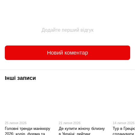
Додайте перший відгук
Новий коментар
Інші записи
25 липня 2026
21 липня 2026
14 липня 2026
Головні тренди манікюру
Де купити жіночу білизну
Тур в Грецію
2026: колір, форма та
в Україні: рейтинг
спланувати 