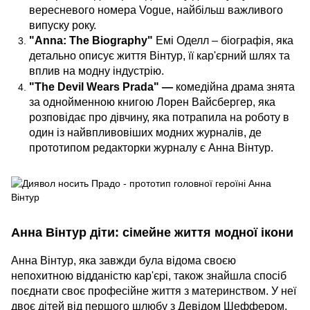
вересневого номера Vogue, найбільш важливого
випуску року.
"Anna: The Biography"
Емі Оделл – біографія, яка
детально описує життя Вінтур, її кар'єрний шлях та
вплив на модну індустрію.
"The Devil Wears Prada" —
комедійна драма знята
за однойменною книгою Лорен Вайсбергер, яка
розповідає про дівчину, яка потрапила на роботу в
один із найвпливовіших модних журналів, де
прототипом редакторки журналу є Анна Вінтур.
Анна Вінтур діти: сімейне життя модної ікони
Анна Вінтур, яка завжди була відома своєю
непохитною відданістю кар'єрі, також знайшла спосіб
поєднати своє професійне життя з материнством. У неї
двоє дітей від першого шлюбу з Девідом Шеффером,