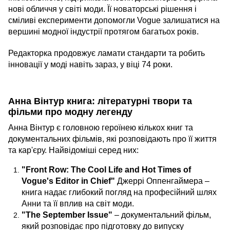
нові обличчя у світі моди. Її новаторські рішення і
сміливі експерименти допомогли Vogue залишатися на
вершині модної індустрії протягом багатьох років.
Редакторка продовжує ламати стандарти та робить
інновації у моді навіть зараз, у віці 74 роки.
Анна Вінтур книга: літературні твори та
фільми про модну легенду
Анна Вінтур є головною героїнею кількох книг та
документальних фільмів, які розповідають про її життя
та кар'єру. Найвідоміші серед них:
"Front Row: The Cool Life and Hot Times of
Vogue's Editor in Chief"
Джеррі Оппенгаймера –
книга надає глибокий погляд на професійний шлях
Анни та її вплив на світ моди.
"The September Issue"
– документальний фільм,
який розповідає про підготовку до випуску