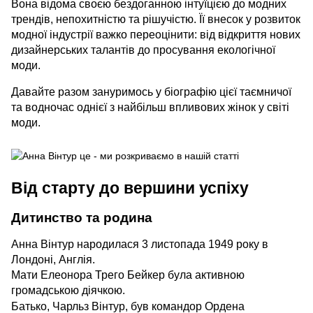
Вона відома своєю бездоганною інтуїцією до модних
трендів, непохитністю та рішучістю. Її внесок у розвиток
модної індустрії важко переоцінити: від відкриття нових
дизайнерських талантів до просування екологічної
моди.
Давайте разом зануримось у біографію цієї таємничої
та водночас однієї з найбільш впливових жінок у світі
моди.
Від старту до вершини успіху
Дитинство та родина
Анна Вінтур народилася 3 листопада 1949 року в
Лондоні, Англія.
Мати Елеонора Трего Бейкер була активною
громадською діячкою.
Батько, Чарльз Вінтур, був командор Ордена