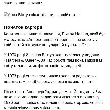
залишивши навчання.
Початок карʼєри
Коли вона залишила навчання, Річард Невілл, який був
у стосунках з Анною, відразу прийняв її на роботу у
свій на той час дуже популярний журнал «Oz».
У 1970 році 21-річна Вінтур влаштувалась у видання
«Harpers & Queen». За час роботи там вона відкриває
світу талановитих фотографів та моделей.
У 1973 році стає заступницею головної редакторки і
працює там до 1975 року, допоки її не звільняють.
Після цього Анна переїжджає до Нью Йорку, де займає
вакансію молодшої редакторки «Harper's Bazaar» і у
1976 році швидко стає головною редакторкою, через 9
місяців жінку знову звільняють.