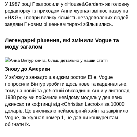
У 1987 році її запросили у «House&Garden» як головну
редакторку і з приходом Анни журнал змінює назву на
«H&G», і попри велику кількість незадоволених людей
завдяки її новим рішенням тиражі збільшились.
Легендарні рішення, які змінили Vogue та
моду загалом
Знову до Америки
У звʼязку з занадто швидким ростом Elle, Vogue
попросили Вінтур зробити щось нове та кардинальне,
тому на новій та дебютній обкладинці Анни у листопаді
1988 року ми побачили невідому модель у дешевих
джинсах та кофтинці від «Christian Lacroix» за 10000
доларів. Це викликало неймовірний хайп та закріпило
Vogue, як журнал номер 1, не давши конкурентам
обігнати їх.