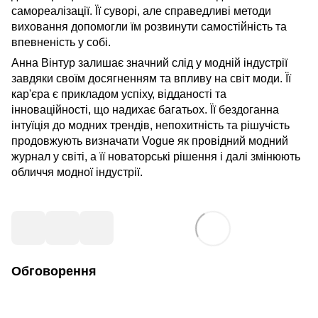
самореалізації. Її суворі, але справедливі методи
виховання допомогли їм розвинути самостійність та
впевненість у собі.
Анна Вінтур залишає значний слід у модній індустрії
завдяки своїм досягненням та впливу на світ моди. Її
кар'єра є прикладом успіху, відданості та
інноваційності, що надихає багатьох. Її бездоганна
інтуїція до модних трендів, непохитність та рішучість
продовжують визначати Vogue як провідний модний
журнал у світі, а її новаторські рішення і далі змінюють
обличчя модної індустрії.
Обговорення