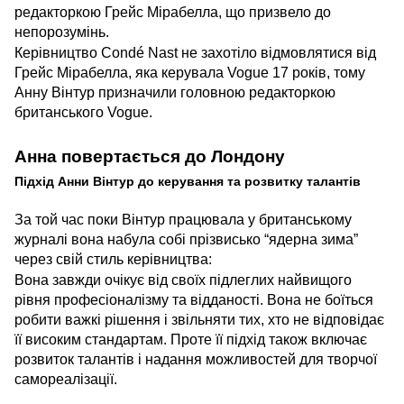
редакторкою Грейс Мірабелла, що призвело до
непорозумінь.
Керівництво Condé Nast не захотіло відмовлятися від
Грейс Мірабелла, яка керувала Vogue 17 років, тому
Анну Вінтур призначили головною редакторкою
британського Vogue.
Анна повертається до Лондону
Підхід Анни Вінтур до керування та розвитку талантів
За той час поки Вінтур працювала у британському
журналі вона набула собі прізвисько “ядерна зима”
через свій стиль керівництва:
Вона завжди очікує від своїх підлеглих найвищого
рівня професіоналізму та відданості. Вона не боїться
робити важкі рішення і звільняти тих, хто не відповідає
її високим стандартам. Проте її підхід також включає
розвиток талантів і надання можливостей для творчої
самореалізації.