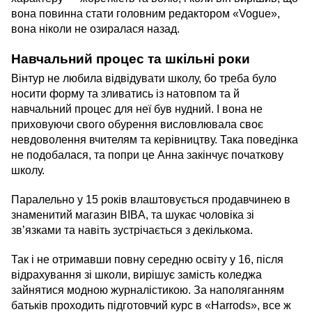
вона повинна стати головним редактором «Vogue»,
вона ніколи не озиралася назад.
Навчальний процес та шкільні роки
Вінтур не любила відвідувати школу, бо треба було
носити форму та зливатись із натовпом та й
навчальний процес для неї був нудний. І вона не
приховуючи свого обурення висловлювала своє
невдоволення вчителям та керівництву. Така поведінка
не подобалася, та попри це Анна закінчує початкову
школу.
Паралельно у 15 років влаштовується продавчинею в
знаменитий магазин BIBA, та шукає чоловіка зі
звʼязками та навіть зустрічається з декількома.
Так і не отримавши повну середню освіту у 16, після
відрахування зі школи, вирішує замість коледжа
зайнятися модною журналістикою. За наполяганням
батьків проходить підготовчий курс в «Harrods», все ж