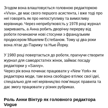
Згодом вона влаштовується головною редакторкою
«Viva», де має свого першого асистента, і вже тоді про
неї говорять як про непоступливу та вимогливу
керівницю. Через неприбутковість у 1978 році журнал
закривають, а Анна робить дворічну перерву від
роботи починаючи нові стосунки з французьким
продюсером Мішелем Естебаном. Тому ці два роки
вона літає до Парижу та Нью Йорку.
У 1980 році повертається до роботи, прагнучи створити
журнал для самодостатніх жінок, займає посаду
редакторки у «Savvy».
Через рік вона починає працювати у «New York» як
редакторка моди, там вона свободно втілює свої ідеї,
спеціально для неї керівництво помʼякшує правила та
дає змогу працювати у різних рубриках.
Роль Анни Вінтур як головного редактора
Vogue