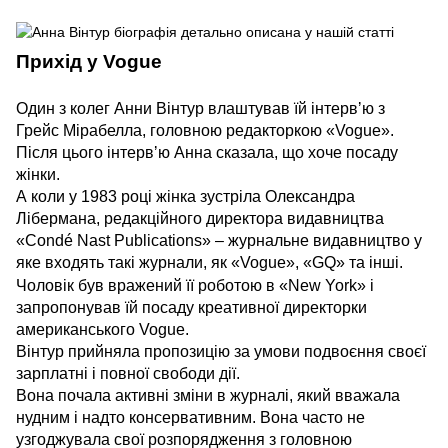
Прихід у Vogue
Один з колег Анни Вінтур влаштував їй інтервʼю з
Грейс Мірабелла, головною редакторкою «Vogue».
Після цього інтервʼю Анна сказала, що хоче посаду
жінки.
А коли у 1983 році жінка зустріла Олександра
Лібермана, редакційного директора видавництва
«Condé Nast Publications» – журнальне видавництво у
яке входять такі журнали, як «Vogue», «GQ» та інші.
Чоловік був вражений її роботою в «New York» і
запропонував їй посаду креативної директорки
американського Vogue.
Вінтур прийняла пропозицію за умови подвоєння своєї
зарплатні і повної свободи дії.
Вона почала активні зміни в журналі, який вважала
нудним і надто консервативним. Вона часто не
узгоджувала свої розпорядження з головною