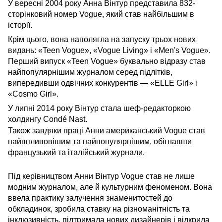
У вересні 2004 року Анна Вінтур представила 832-
сторінковий номер Vogue, який став найбільшим в
історії.
Крім цього, вона наполягла на запуску трьох нових
видань: «Teen Vogue», «Vogue Living» і «Men's Vogue».
Перший випуск «Teen Vogue» буквально відразу став
найпопулярнішим журналом серед підлітків,
випередивши одвічних конкурентів — «ELLE Girl» і
«Cosmo Girl».
У липні 2014 року Вінтур стала шеф-редакторкою
холдингу Condé Nast.
Також завдяки праці Анни американський Vogue став
найвпливовішим та найпопулярнішим, обігнавши
французький та італійський журнали.
Під керівництвом Анни Вінтур Vogue став не лише
модним журналом, але й культурним феноменом. Вона
ввела практику залучення знаменитостей до
обкладинок, зробила ставку на різноманітність та
інклюзивність, підтримала нових дизайнерів і відкрила