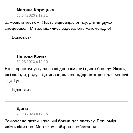
Марина Корецька
13.04.2023 в 19:21
Замовили костюм. Якість відповідає опису, дитині дуже
сподобався. Ми залишились задоволені. Рекомендую!
Відповісти
Наталія Коник
31.03.2023 в 12:10
Не вперше купую для своєї донечки речі цього бренду. Якість,
як і завжди, радує. Дитина щаслива. «Дорослі» речі для малечі
- це Тут!
Відповісти
Діана
29.03.2023 в 12:16
Замовляла дитячі класичні брюки для виступу. Повномірні,
якість відмінна. Магазину найкращі побажання.