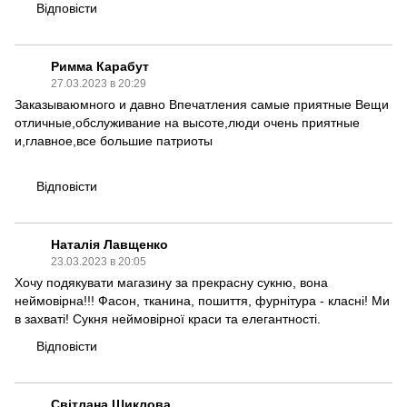
Відповісти
Римма Карабут
27.03.2023 в 20:29
Заказываюмного и давно Впечатления самые приятные Вещи
отличные,обслуживание на высоте,люди очень приятные
и,главное,все большие патриоты
Відповісти
Наталія Лавщенко
23.03.2023 в 20:05
Хочу подякувати магазину за прекрасну сукню, вона
неймовірна!!! Фасон, тканина, пошиття, фурнітура - класні! Ми
в захваті! Сукня неймовірної краси та елегантності.
Відповісти
Світлана Шиклова