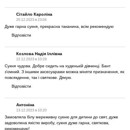
Сітайло Кароліна
25.12.2023 в 23:04
Дуже гарна сукня, прекрасна таканина, всім рекомендую
Відповісти
Козлова Надія Іллівна
22.12.2023 в 10:29
Сукня чудова. Добре сидить на худенькій дівчинці. Бант
з'ємний. З іншими аксесуарами можна міняти призначення, як
повсякденне, так і святкове. Дякую.
Відповісти
Антоніна
13.12.2023 в 10:20
Замовляла білу мереживну сукню для дитини до свят, дуже
задоволена якістю виробу, сукня дуже гарна, святкова,
рекомендую!