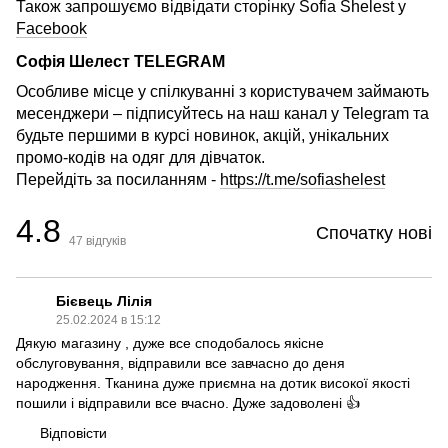
Також запрошуємо відвідати сторінку Sofia Shelest у
Facebook
Софія Шелест TELEGRAM
Особливе місце у спілкуванні з користувачем займають
месенджери – підписуйтесь на наш канал у Telegram та
будьте першими в курсі новинок, акцій, унікальних
промо-кодів на одяг для дівчаток.
Перейдіть за посиланням -
https://t.me/sofiashelest
4.8
Спочатку нові
47
відгуків
Бієвець Лілія
25.02.2024 в 15:12
Дякую магазину , дуже все сподобалось якісне
обслуговування, відправили все завчасно до деня
народження. Тканина дуже приємна на дотик високої якості
пошили і відправили все вчасно. Дуже задоволені 👍
Відповісти