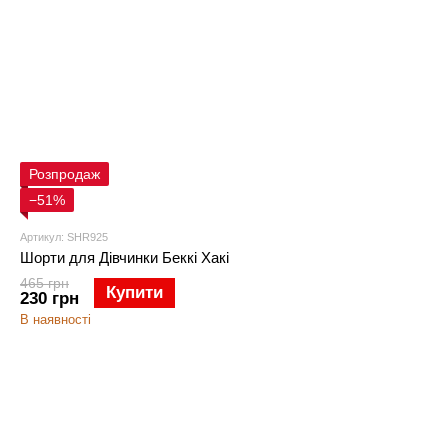
Розпродаж
−51%
Артикул: SHR925
Шорти для Дівчинки Беккі Хакі
465 грн
Купити
230 грн
В наявності