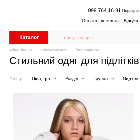
Перейти до основного контенту
099-764-16-91
Передзво
Оплата і доставка
Відгуки
Дисконтна програма для кл
Оптовим замовникам
Д
Каталог
Як вибрати потрібний роз
sofiashelest.ua
Інтернет-магазин
Підлітковий одяг
Стильний одяг для підлітків
Фільтр
Ціна, грн
Розділ
Группа
Вид одя