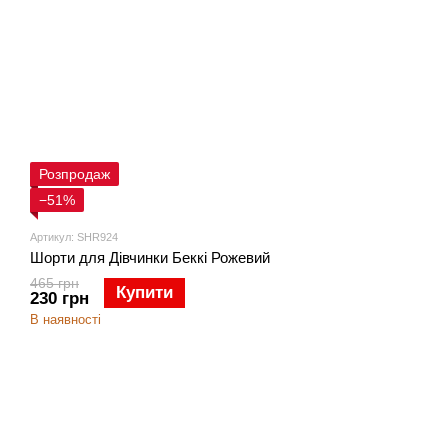
Розпродаж
−51%
Артикул: SHR924
Шорти для Дівчинки Беккі Рожевий
465 грн
Купити
230 грн
В наявності