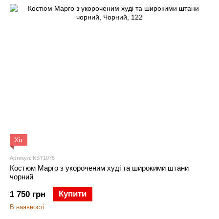
Хіт
Артикул: KST1075
Костюм Марго з укороченим худі та широкими штани
чорний
Купити
1 750 грн
В наявності