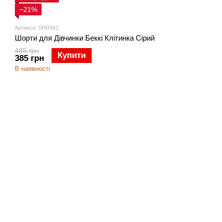
−21%
Артикул: SHR941
Шорти для Дівчинки Беккі Клітинка Сірий
485 грн
Купити
385 грн
В наявності