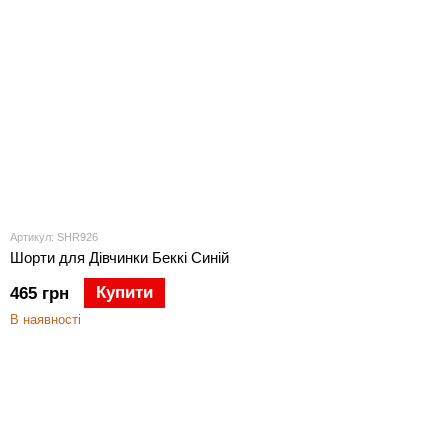
Артикул: SHR926
Шорти для Дівчинки Беккі Синій
Купити
465 грн
В наявності