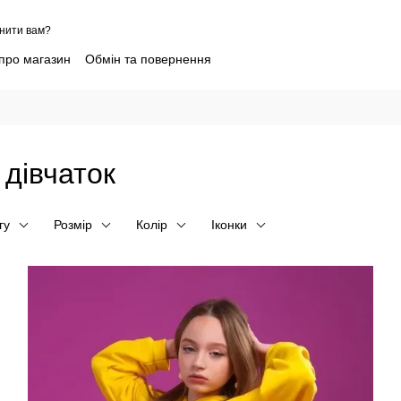
нити вам?
 про магазин
Обмін та повернення
ієнтів Sofia Shelest
Контактна інформація
ропшиппінг дитячого одягу
Блог
Угода користувача
мір
Новини партнерів
 дівчаток
гу
Розмір
Колір
Іконки