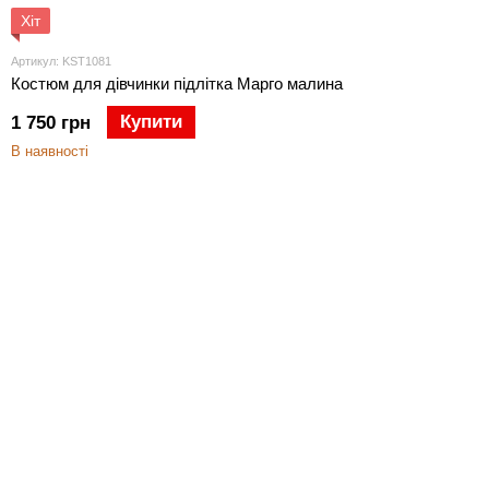
Хіт
Артикул: KST1081
Костюм для дівчинки підлітка Марго малина
Купити
1 750 грн
В наявності