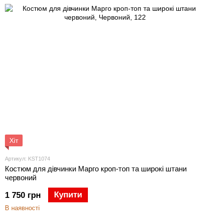
Хіт
Артикул: KST1074
Костюм для дівчинки Марго кроп-топ та широкі штани
червоний
Купити
1 750 грн
В наявності