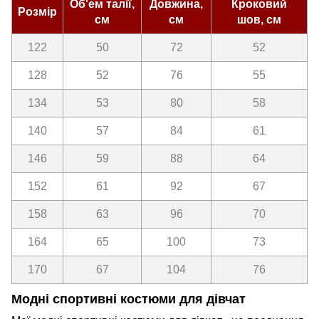
Об'ем талії,
Довжина,
Кроковий
Розмір
см
см
шов, см
122
50
72
52
128
52
76
55
134
53
80
58
140
57
84
61
146
59
88
64
152
61
92
67
158
63
96
70
164
65
100
73
170
67
104
76
Модні спортивні костюми для дівчат