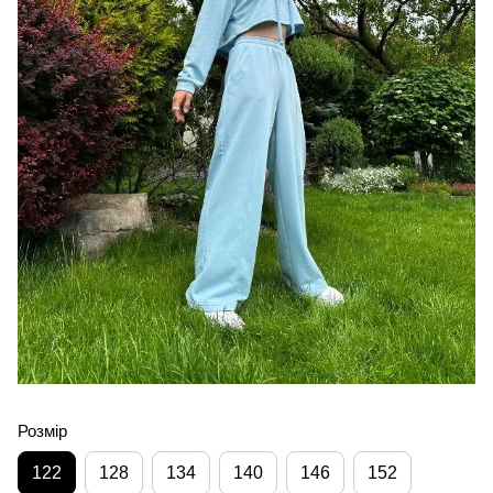
Розмір
122
128
134
140
146
152