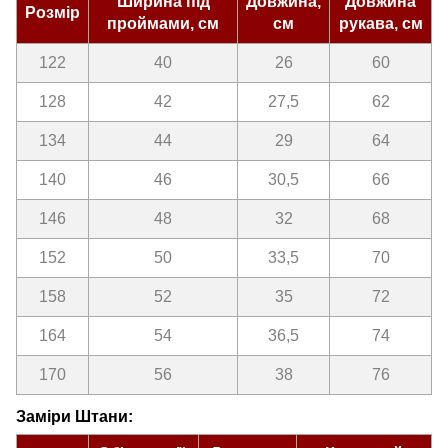
Ширина під
Довжина,
Довжина
Розмір
проймами, см
см
рукава, см
122
40
26
60
128
42
27,5
62
134
44
29
64
140
46
30,5
66
146
48
32
68
152
50
33,5
70
158
52
35
72
164
54
36,5
74
170
56
38
76
Заміри Штани: