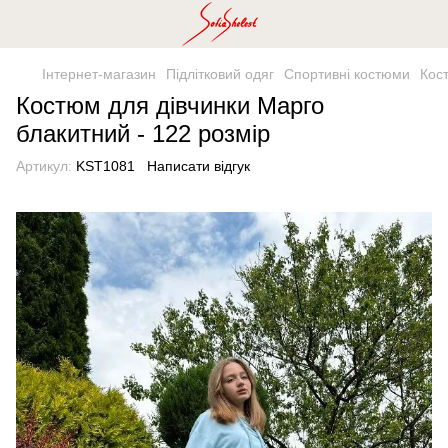
Інтернет-магазин
Підлітковий одяг
Спортивні костюми
Кос
Костюм для дівчинки Марго
блакитний - 122 розмір
Артикул:
KST1081
Написати відгук