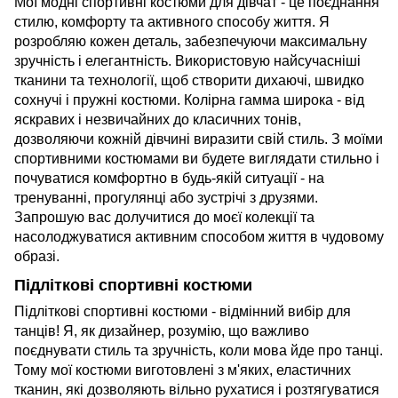
Мої модні спортивні костюми для дівчат - це поєднання
стилю, комфорту та активного способу життя. Я
розробляю кожен деталь, забезпечуючи максимальну
зручність і елегантність. Використовую найсучасніші
тканини та технології, щоб створити дихаючі, швидко
сохнучі і пружні костюми. Колірна гамма широка - від
яскравих і незвичайних до класичних тонів,
дозволяючи кожній дівчині виразити свій стиль. З моїми
спортивними костюмами ви будете виглядати стильно і
почуватися комфортно в будь-якій ситуації - на
тренуванні, прогулянці або зустрічі з друзями.
Запрошую вас долучитися до моєї колекції та
насолоджуватися активним способом життя в чудовому
образі.
Підліткові спортивні костюми
Підліткові спортивні костюми - відмінний вибір для
танців! Я, як дизайнер, розумію, що важливо
поєднувати стиль та зручність, коли мова йде про танці.
Тому мої костюми виготовлені з м'яких, еластичних
тканин, які дозволяють вільно рухатися і розтягуватися