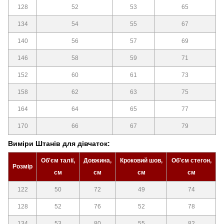
128
52
53
65
134
54
55
67
140
56
57
69
146
58
59
71
152
60
61
73
158
62
63
75
164
64
65
77
170
66
67
79
Виміри Штанів для дівчаток:
Об'єм талії,
Довжина,
Кроковий шов,
Об'єм стегон,
Розмір
см
см
см
см
122
50
72
49
74
128
52
76
52
78
134
53
80
55
82