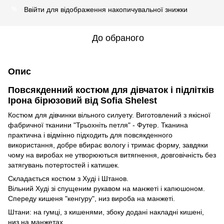
Ввійти
для відображення накопичувальної знижки
%
До обраного
Опис
Повсякденний костюм для дівчаток і підлітків
Ірона бірюзовий від Sofia Shelest
Костюм для дівчинки вільного силуету. Виготовлений з якісної
фабричної тканини "Трьохніть петля" - Футер. Тканина
практична і відмінно підходить для повсякденного
використання, добре вбирає вологу і тримає форму, завдяки
чому на виробах не утворюються витягнення, довговічність без
затягувань потертостей і катишек.
Складається костюм з Худі і Штанов.
Вільний Худі зі спущеним рукавом на манжеті і капюшоном.
Спереду кишеня "кенгуру", низ вироба на манжеті.
Штани: на гумці, з кишенями, збоку додані накладні кишені,
низ на манжетах.