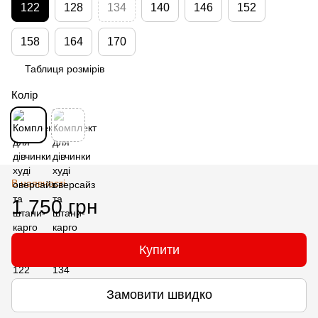
122
128
134
140
146
152
158
164
170
Таблиця розмірів
Колір
В наявності
1 750 грн
Купити
Замовити швидко