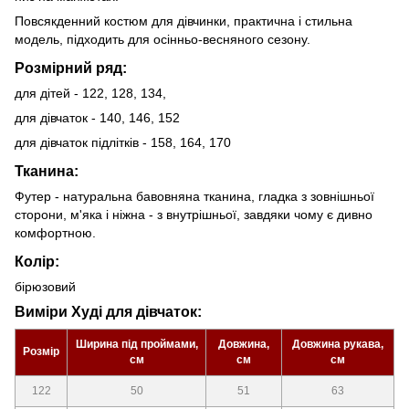
Повсякденний костюм для дівчинки, практична і стильна
модель, підходить для осінньо-весняного сезону.
Розмірний ряд:
для дітей - 122, 128, 134,
для дівчаток - 140, 146, 152
для дівчаток підлітків - 158, 164, 170
Тканина:
Футер - натуральна бавовняна тканина, гладка з зовнішньої
сторони, м'яка і ніжна - з внутрішньої, завдяки чому є дивно
комфортною.
Колір:
бірюзовий
Виміри Худі для дівчаток:
Ширина під проймами,
Довжина,
Довжина рукава,
Розмір
см
см
см
122
50
51
63