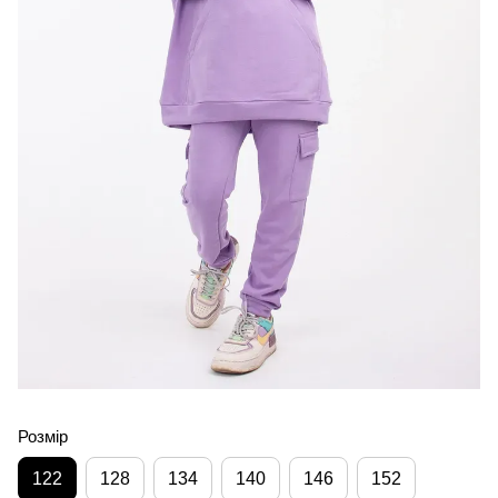
Розмір
122
128
134
140
146
152