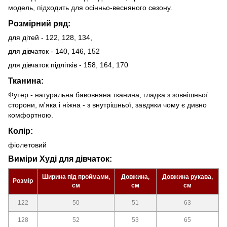
модель, підходить для осінньо-весняного сезону.
Розмірний ряд:
для дітей - 122, 128, 134,
для дівчаток - 140, 146, 152
для дівчаток підлітків - 158, 164, 170
Тканина:
Футер - натуральна бавовняна тканина, гладка з зовнішньої
сторони, м'яка і ніжна - з внутрішньої, завдяки чому є дивно
комфортною.
Колір:
фіолетовий
Виміри Худі для дівчаток:
Ширина під проймами,
Довжина,
Довжина рукава,
Розмір
см
см
см
122
50
51
63
128
52
53
65