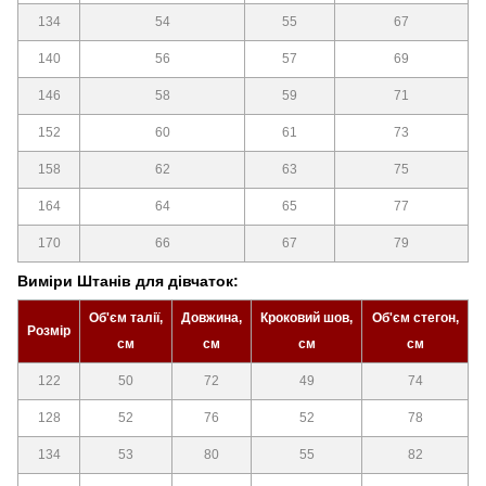
134
54
55
67
140
56
57
69
146
58
59
71
152
60
61
73
158
62
63
75
164
64
65
77
170
66
67
79
Виміри Штанів для дівчаток:
Об'єм талії,
Довжина,
Кроковий шов,
Об'єм стегон,
Розмір
см
см
см
см
122
50
72
49
74
128
52
76
52
78
134
53
80
55
82