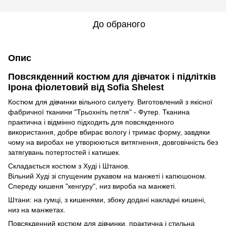
До обраного
Опис
Повсякденний костюм для дівчаток і підлітків
Ірона фіолетовий від Sofia Shelest
Костюм для дівчинки вільного силуету. Виготовлений з якісної
фабричної тканини "Трьохніть петля" - Футер. Тканина
практична і відмінно підходить для повсякденного
використання, добре вбирає вологу і тримає форму, завдяки
чому на виробах не утворюються витягнення, довговічність без
затягувань потертостей і катишек.
Складається костюм з Худі і Штанов.
Вільний Худі зі спущеним рукавом на манжеті і капюшоном.
Спереду кишеня "кенгуру", низ вироба на манжеті.
Штани: на гумці, з кишенями, збоку додані накладні кишені,
низ на манжетах.
Повсякденний костюм для дівчинки, практична і стильна