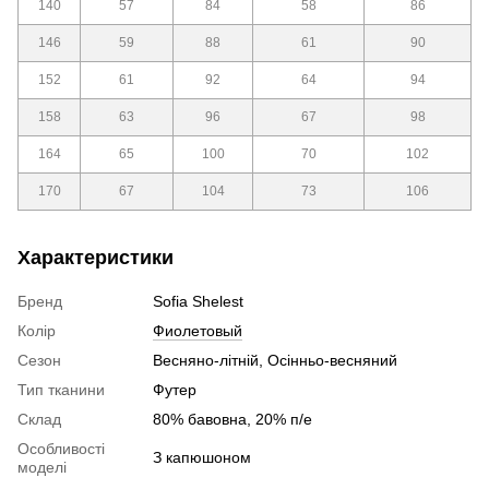
140
57
84
58
86
146
59
88
61
90
152
61
92
64
94
158
63
96
67
98
164
65
100
70
102
170
67
104
73
106
Характеристики
Бренд
Sofia Shelest
Колір
Фиолетовый
Сезон
Весняно-літній, Осінньо-весняний
Тип тканини
Футер
Склад
80% бавовна, 20% п/е
Особливості
З капюшоном
моделі