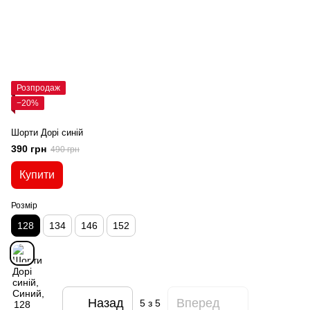
Розпродаж
−20%
Шорти Дорі синій
390 грн
490 грн
Купити
Розмір
128
134
146
152
Назад
Вперед
5
з 5