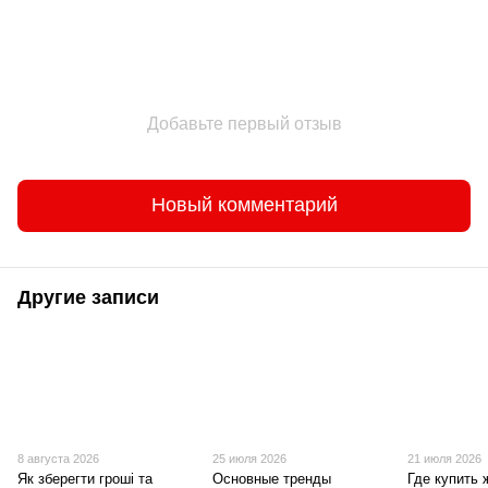
Добавьте первый отзыв
Новый комментарий
Другие записи
8 августа 2026
25 июля 2026
21 июля 2026
Як зберегти гроші та
Основные тренды
Где купить 