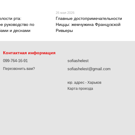
26 мая 2026
олости рта:
Главные достопримечательности
ое руководство по
Ниццы: жемчужина Французской
убами и деснами
Ривьеры
Контактная информация
099-764-16-91
sofiashelest
sofiashelest@gmail.com
Перезвонить вам?
юр. адрес - Харьков
Карта проезда