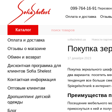
Перейти к основному контенту
099-764-16-91
Перезвон
Оплата и доставка
Отзывы
Дисконтная программа для
Оптовым клиентам
Дро
Каталог
Пользовательское согла
Оплата и доставка
sofiashelest.ua
Новости партн
Покупка зе
Отзывы о магазине
Обмен и возврат
17 декабря 2023
Дисконтная программа для
Покупка зеркального шкаф
клиентов Sofia Shelest
два варианта: посетить м
Контактная информация
тенденция все больше сме
Spiegelschrank в интернет
Оптовым клиентам
Преимущества п
Дропшиппинг детской
одежды
Посещение мебельного маг
прикоснуться к ней и полу
Блог