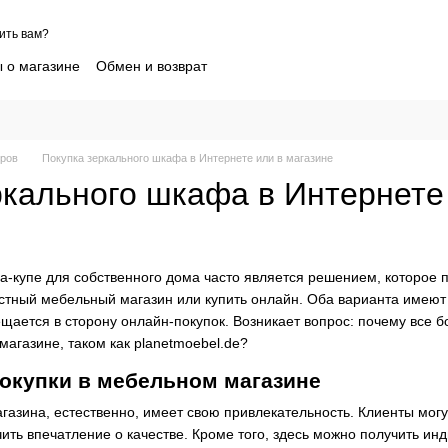
ить вам?
 о магазине
Обмен и возврат
 клиентов Sofia Shelest
Контактная информация
пшиппинг детской одежды
Блог
шение
Как выбрать нужный размер
Новости партнеров
еров
Покупка зеркального шкафа в Интернете или в магазине
ркального шкафа в Интернете
а-купе для собственного дома часто является решением, которое 
естный мебельный магазин или купить онлайн. Оба варианта имеют
щается в сторону онлайн-покупок. Возникает вопрос: почему все
-магазине, таком как planetmoebel.de?
окупки в мебельном магазине
азина, естественно, имеет свою привлекательность. Клиенты мог
чить впечатление о качестве. Кроме того, здесь можно получить и