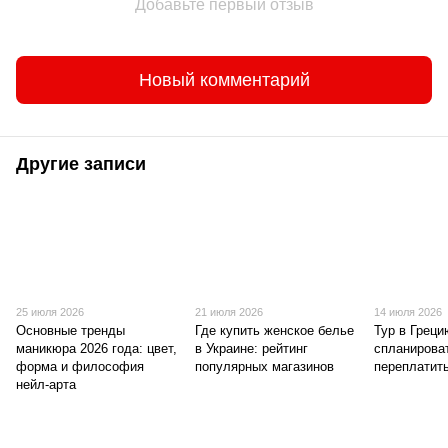
Добавьте первый отзыв
Новый комментарий
Другие записи
25 июля 2026
21 июля 2026
14 июля 2026
Основные тренды
Где купить женское белье
Тур в Греци
маникюра 2026 года: цвет,
в Украине: рейтинг
спланироват
форма и философия
популярных магазинов
переплатить
нейл-арта