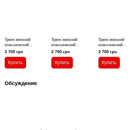
Тренч женский
Тренч женский
Тренч женский
классический
классический
классический
двубортный длинный с
двубортный длинный с
двубортный длин
2 700 грн
2 700 грн
2 700 грн
поясом
поясом
поясом
Купить
Купить
Купить
Обсуждение