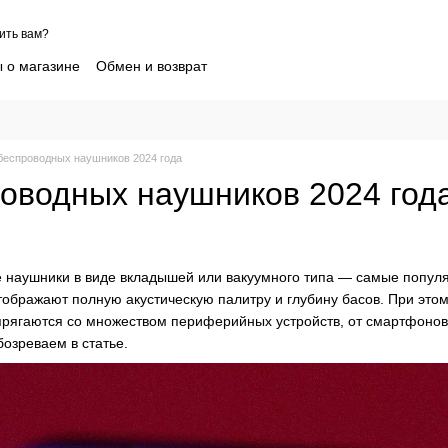
ить вам?
 о магазине
Обмен и возврат
 клиентов Sofia Shelest
Контактная информация
пшиппинг детской одежды
Блог
шение
Как выбрать нужный размер
Новости партнеров
 беспроводных наушников 2024 года
роводных наушников 2024 год
 наушники в виде вкладышей или вакуумного типа — самые популя
отображают полную акустическую палитру и глубину басов. При эт
рягаются со множеством периферийных устройств, от смартфонов 
бозреваем в статье.