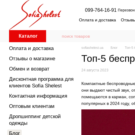
Перейти к основному контенту
099-764-16-91
Перезвон
Оплата и доставка
Отзывы
Дисконтная программа для
Оптовым клиентам
Дро
Каталог
Пользовательское согла
Оплата и доставка
sofiashelest.ua
Блог
Топ-5
Топ-5 бесп
Отзывы о магазине
Обмен и возврат
24 августа 2023
Дисконтная программа для
Компактные беспроводные
клиентов Sofia Shelest
они выдают чистый звук, 
Контактная информация
помещаются в карман, соп
популярных в 2024 году, о
Оптовым клиентам
Дропшиппинг детской
одежды
Блог