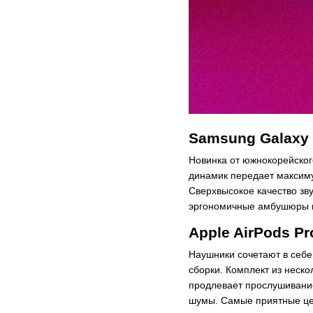
Samsung Galaxy 
Новинка от южнокорейско
динамик передает максиму
Сверхвысокое качество зв
эргономичные амбушюры и
Apple AirPods Pr
Наушники сочетают в себе
сборки. Комплект из неск
продлевает прослушивание
шумы. Самые приятные ц