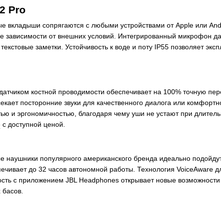
2 Pro
е вкладыши сопрягаются с любыми устройствами от Apple или Andr
е зависимости от внешних условий. Интегрированный микрофон дае
екстовые заметки. Устойчивость к воде и поту IP55 позволяет эксп
атчиком костной проводимости обеспечивает на 100% точную пере
секает посторонние звуки для качественного диалога или комфорт
стью и эргономичностью, благодаря чему уши не устают при длител
е
с доступной ценой.
 наушники популярного американского бренда идеально подойдут
чивает до 32 часов автономной работы. Технология VoiceAware дл
ость с приложением JBL Headphones открывает новые возможности
 басов.