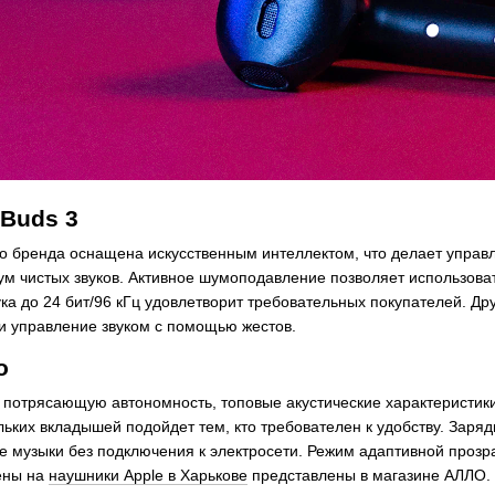
Buds 3
го бренда оснащена искусственным интеллектом, что делает упра
м чистых звуков. Активное шумоподавление позволяет использов
ука до 24 бит/96 кГц удовлетворит требовательных покупателей. Д
 управление звуком с помощью жестов.
o
 потрясающую автономность, топовые акустические характеристики
ольких вкладышей подойдет тем, кто требователен к удобству. За
 музыки без подключения к электросети. Режим адаптивной прозра
ены на
наушники Apple в Харькове
представлены в магазине АЛЛО.