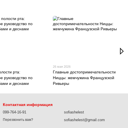
26 мая 2026
олости рта:
Главные достопримечательности
ое руководство по
Ниццы: жемчужина Французской
убами и деснами
Ривьеры
Контактная информация
099-764-16-91
sofiashelest
sofiashelest@gmail.com
Перезвонить вам?