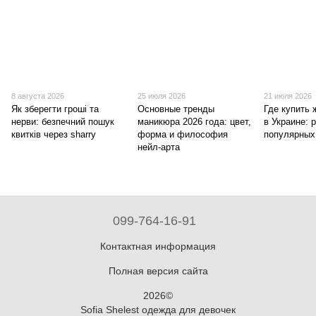
8 августа 2026
25 июля 2026
21 июля 2026
Як зберегти гроші та
Основные тренды
Где купить 
нерви: безпечний пошук
маникюра 2026 года: цвет,
в Украине: 
квитків через sharry
форма и философия
популярных
нейл-арта
099-764-16-91
Контактная информация
Полная версия сайта
2026©
Sofia Shelest одежда для девочек