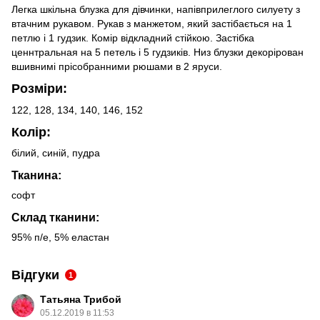
Легка шкільна блузка для дівчинки, напівприлеглого силуету з
втачним рукавом. Рукав з манжетом, який застібається на 1
петлю і 1 гудзик. Комір відкладний стійкою. Застібка
ценнтральная на 5 петель і 5 гудзиків. Низ блузки декорірован
вшивнимі прісобранними рюшами в 2 яруси.
Розміри:
122, 128, 134, 140, 146, 152
Колір:
білий, синій, пудра
Тканина:
софт
Склад тканини:
95% п/е, 5% еластан
Відгуки
1
Татьяна Трибой
05.12.2019 в 11:53