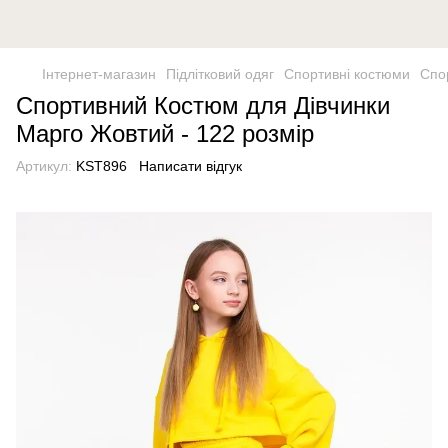
Інтернет-магазин
Підлітковий одяг
Спортивні костюми
Спо
Спортивний Костюм для Дівчинки
Марго Жовтий - 122 розмір
Артикул:
KST896
Написати відгук