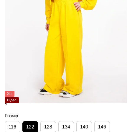
Хіт
Відео
Розмір
116
122
128
134
140
146