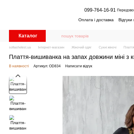
Перейти до основного контенту
099-764-16-91
Передзво
Оплата і доставка
Відгуки
Дисконтна програма для кл
Оптовим замовникам
Д
Каталог
Як вибрати потрібний роз
sofiashelest.ua
Інтернет-магазин
Жіночий одяг
Cукні жіночі
Плаття
Плаття-вишиванка на запах довжини міні з к
В наявності
Артикул: OD834
Написати відгук