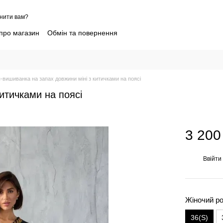
нити вам?
 про магазин
Обмін та повернення
ієнтів Sofia Shelest
Контактна інформація
ропшиппінг дитячого одягу
Блог
Угода користувача
мір
Новини партнерів
-вишиванка на запах довжини міні з китичками на поясі
итичками на поясі
3 200
Ввійти
%
Жіночий ро
36(S)