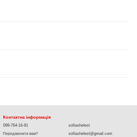
Контактна інформація
099-764-16-91
sofiashelest
sofiashelest@gmail.com
Передзвонити вам?