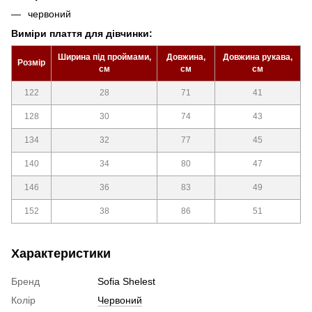
червоний
Виміри плаття для дівчинки:
Ширина під проймами,
Довжина,
Довжина рукава,
Розмір
см
см
см
122
28
71
41
128
30
74
43
134
32
77
45
140
34
80
47
146
36
83
49
152
38
86
51
Характеристики
Бренд
Sofia Shelest
Колір
Червоний