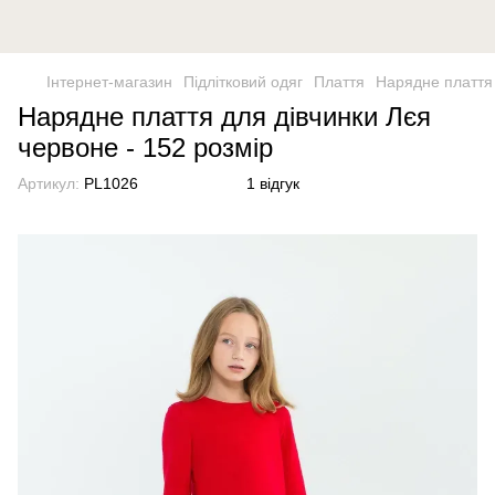
Інтернет-магазин
Підлітковий одяг
Плаття
Нарядне плаття 
Нарядне плаття для дівчинки Лєя
червоне - 152 розмір
Артикул:
PL1026
1 відгук