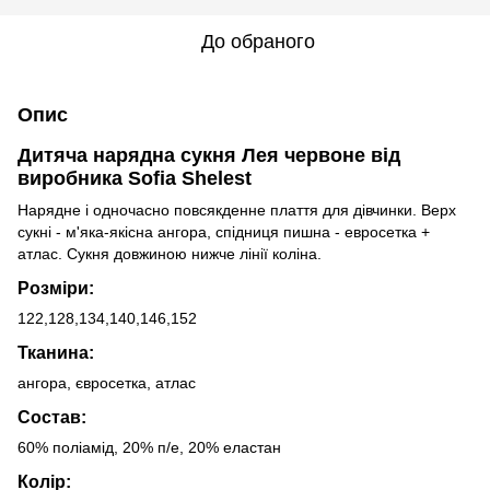
До обраного
Опис
Дитяча нарядна сукня Лея червоне від
виробника Sofia Shelest
Нарядне і одночасно повсякденне плаття для дівчинки.
Верх 
сукні - м'яка-якісна ангора, спідниця пишна - евросетка + 
атлас. Сукня довжиною нижче лінії коліна.
Розміри:
122,128,134,140,146,152
Тканина:
ангора, євросетка, атлас
Состав:
60% поліамід, 20% п/е, 20% еластан
Колір: