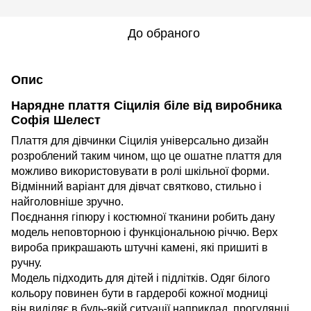
До обраного
Опис
Нарядне плаття Сіцилія біле від виробника
Софія Шелест
Плаття для дівчинки Сіцилія універсально дизайн
розроблений таким чином, що це ошатне плаття для
можливо використовувати в ролі шкільної форми.
Відмінний варіант для дівчат святково, стильно і
найголовніше зручно.
Поєднання гіпюру і костюмної тканини робить дану
модель неповторною і функціональною річчю. Верх
вироба прикрашають штучні камені, які пришиті в
ручну.
Модель підходить для дітей і підлітків. Одяг білого
кольору повинен бути в гардеробі кожної модниці
він виділяє в будь-якій ситуації наприклад, прогулянці