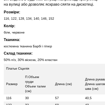
на вулиці або дозволяє яскраво сяяти на дискотеці.
Розміри:
116, 122, 128, 134, 140, 146, 152
Колір:
біле, червоне
Тканина:
костюмна тканина Барбі і гіпюр
Склад тканини:
50% п/э, 30% віскоза, 20% еластан
Платье Сіцилія
П.Объем
Длина рукав
груди
Размер
Длина (см)
Длина шагов
Объем талии
шва (см)
(см)
116
30
57
40,5