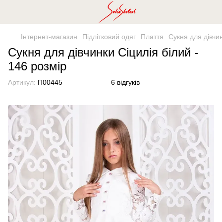
Інтернет-магазин
Підлітковий одяг
Плаття
Сукня для дівчин
Сукня для дівчинки Сіцилія білий -
146 розмір
Артикул:
П00445
6 відгуків