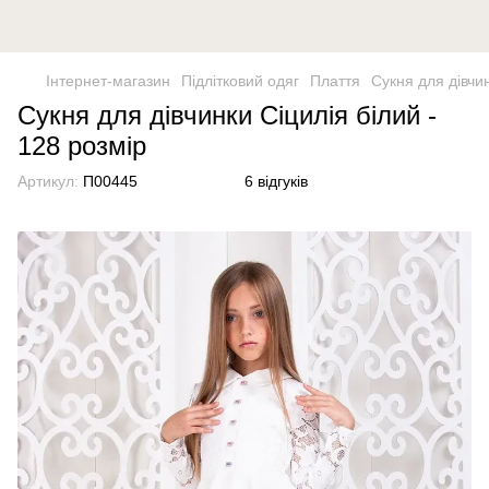
Інтернет-магазин
Підлітковий одяг
Плаття
Сукня для дівчин
Сукня для дівчинки Сіцилія білий -
128 розмір
Артикул:
П00445
6 відгуків