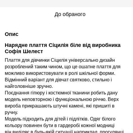
До обраного
Опис
Нарядне плаття Сіцилія біле від виробника
Софія Шелест
Плаття для дівчинки Сіцилія універсально дизайн
розроблений таким чином, що це ошатне плаття для
можливо використовувати в ролі шкільної форми.
Відмінний варіант для дівчат святково, стильно і
найголовніше зручно.
Поєднання гіпюру і костюмної тканини робить дану
модель неповторною і функціональною річчю. Верх
вироба прикрашають штучні камені, які пришиті в
ручну.
Модель підходить для дітей і підлітків. Одяг білого
кольору повинен бути в гардеробі кожної модниці
він виділяє в будь-якій ситуації наприклад, прогулянці