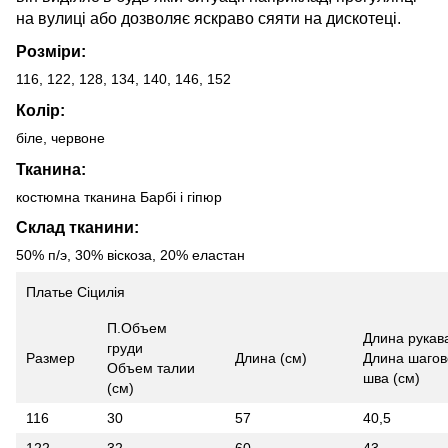
на вулиці або дозволяє яскраво сяяти на дискотеці.
Розміри:
116, 122, 128, 134, 140, 146, 152
Колір:
біле, червоне
Тканина:
костюмна тканина Барбі і гіпюр
Склад тканини:
50% п/э, 30% віскоза, 20% еластан
Платье Сіцилія
П.Объем
Длина рукав
груди
Размер
Длина (см)
Длина шагов
Объем талии
шва (см)
(см)
116
30
57
40,5