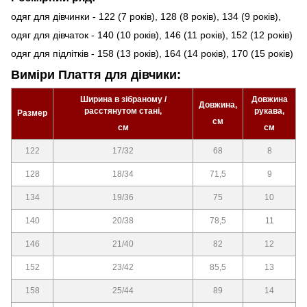
одяг для дівчинки - 122 (7 років), 128 (8 років), 134 (9 років),
одяг для дівчаток - 140 (10 років), 146 (11 років), 152 (12 років)
одяг для підлітків - 158 (13 років), 164 (14 років), 170 (15 років)
Виміри Плаття для дівчики:
Ширина в зібраному /
Довжина
Довжина,
расстянутом стані,
рукава,
Размер
см
см
см
122
17/32
68
8
128
18/34
71,5
9
134
19/36
75
10
140
20/38
78,5
11
146
21/40
82
12
152
23/42
85,5
13
158
25/44
89
14