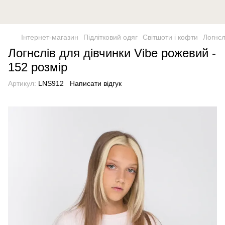
Інтернет-магазин
Підлітковий одяг
Світшоти і кофти
Логнсл
Логнслів для дівчинки Vibe рожевий -
152 розмір
Артикул:
LNS912
Написати відгук