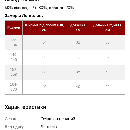
50% віскоза, п / е 30%, еластан 20%
Замеры Лонгслив:
Ширина під проймами,
Довжина,
Довжина рукава,
Размер
см
см
см
128-
34
32
55
134
140-
36
33,5
57
146
152-
38
35
59
158
164-
40
40
61
170
Характеристики
Сезон
Осінньо-весняний
Вид одягу
Лонгслів