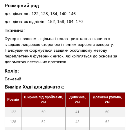
Розмірний ряд:
для дівчаток - 122, 128, 134, 140, 146
для дівчаток підлітків - 152, 158, 164, 170
Тканина:
Футер з начосом - щільна і тепла трикотажна тканина з
гладкою лицьовою стороною і ніжним ворсом з вивороту.
Начісування формується завдяки особливому методу
переплетення футерних ниток, які кріпляться до основи за
допомогою петельних протяжок.
Колір:
Бежевий
Виміри Худі для дівчаток:
Ширина під проймами,
Довжина,
Довжина рукава,
Розмір
см
см
см
122
50
41
60
128
52
43
62