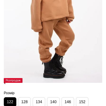
Розпродаж
Розмір
122
128
134
140
146
152