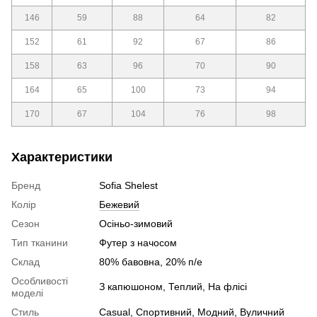
146
59
88
64
82
152
61
92
67
86
158
63
96
70
90
164
65
100
73
94
170
67
104
76
98
Характеристики
Бренд
Sofia Shelest
Колір
Бежевий
Сезон
Осіньо-зимовий
Тип тканини
Футер з начосом
Склад
80% бавовна, 20% п/е
Особливості
З капюшоном, Теплий, На флісі
моделі
Стиль
Сasual, Спортивний, Модний, Вуличний