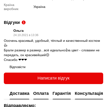
Країна
Україна
виробник
Відгуки
1
Ольга
24.10.2021 в 13:36
Ооочень красивый, удобный, тёплый и качественный костюм
👍
Брали размер в размер...всё идеально👍а цвет - словами не
передать, он красивейший😊
Спасибо ❤❤❤
Відповісти
Написати відгук
Доставка
Оплата
Гарантія
Консультація
Відправляємо: