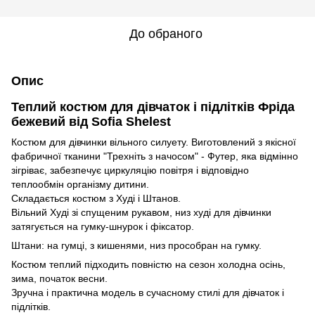
До обраного
Опис
Теплий костюм для дівчаток і підлітків Фріда
бежевий від Sofia Shelest
Костюм для дівчинки вільного силуету. Виготовлений з якісної
фабричної тканини "Трехніть з начосом" - Футер, яка відмінно
зігріває, забезпечує циркуляцію повітря і відповідно
теплообмін організму дитини.
Складається костюм з Худі і Штанов.
Вільний Худі зі спущеним рукавом, низ худі для дівчинки
затягується на гумку-шнурок і фіксатор.
Штани: на гумці, з кишенями, низ прособран на гумку.
Костюм теплий підходить повністю на сезон холодна осінь,
зима, початок весни.
Зручна і практична модель в сучасному стилі для дівчаток і
підлітків.