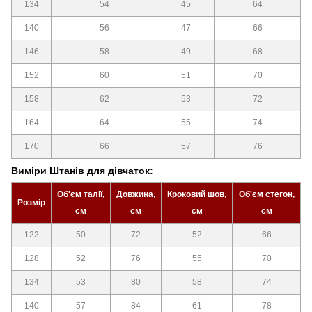
134
54
45
64
140
56
47
66
146
58
49
68
152
60
51
70
158
62
53
72
164
64
55
74
170
66
57
76
Виміри Штанів для дівчаток:
Об'єм талії,
Довжина,
Кроковий шов,
Об'єм стегон,
Розмір
см
см
см
см
122
50
72
52
66
128
52
76
55
70
134
53
80
58
74
140
57
84
61
78