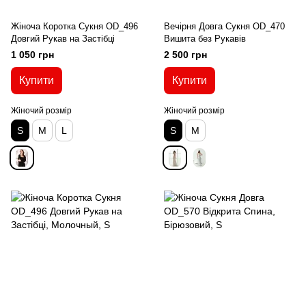
Жіноча Коротка Cукня OD_496
Вечірня Довга Сукня OD_470
Довгий Рукав на Застібці
Вишита без Рукавів
1 050 грн
2 500 грн
Купити
Купити
Жіночий розмір
Жіночий розмір
S
M
L
S
M