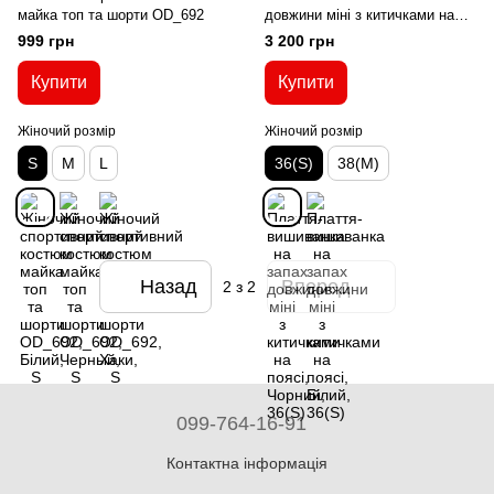
майка топ та шорти OD_692
довжини міні з китичками на
поясі
999 грн
3 200 грн
Купити
Купити
Жіночий розмір
Жіночий розмір
S
M
L
36(S)
38(M)
Назад
Вперед
2
з 2
099-764-16-91
Контактна інформація