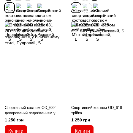
Спортивний костюм OD_632
Спортивний костюм OD_618
декорований оздобленням у
трійка
білизняному стилі
1 250 грн
1 250 грн
Купити
Купити