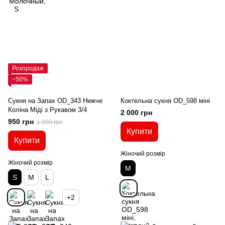
Розпродаж
−50%
Сукня на Запах OD_343 Нижче
Коктельна сукня OD_598 міні
Коліна Міді з Рукавом 3/4
2 000 грн
950 грн
1 900 грн
Купити
Купити
Жіночий розмір
Жіночий розмір
M
S
M
L
+2