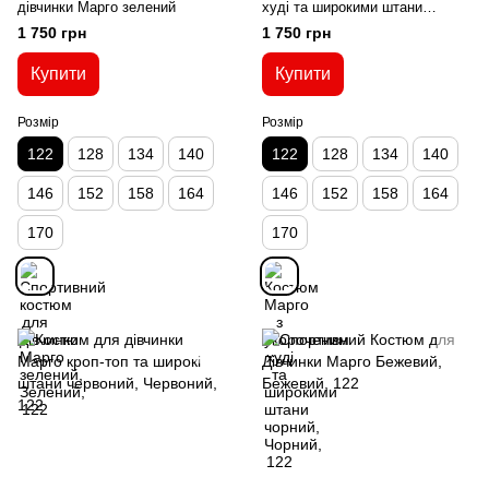
дівчинки Марго зелений
худі та широкими штани
чорний
1 750 грн
1 750 грн
Купити
Купити
Розмір
Розмір
122
128
134
140
122
128
134
140
146
152
158
164
146
152
158
164
170
170