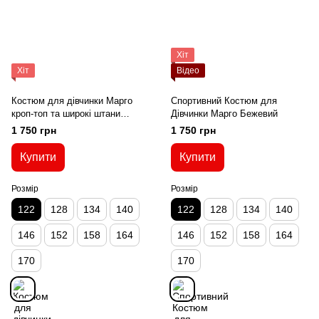
Хіт
Хіт
Відео
Костюм для дівчинки Марго
Спортивний Костюм для
кроп-топ та широкі штани
Дівчинки Марго Бежевий
червоний
1 750 грн
1 750 грн
Купити
Купити
Розмір
Розмір
122
128
134
140
122
128
134
140
146
152
158
164
146
152
158
164
170
170