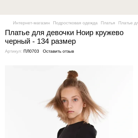
Интернет-магазин
Подростковая одежда
Платья
Платье д
Платье для девочки Ноир кружево
черный - 134 размер
Артикул:
ПЛ0703
Оставить отзыв