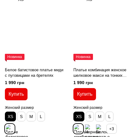
Новинка
Новинка
Белое батистовое платье миди
Платье комбинация женское
с пуговицами на бретелях
шелковое макси на тонких
бретелях
1 990 грн
1 990 грн
Купить
Купить
Женский размер
Женский размер
XS
S
M
L
XS
S
M
L
+3