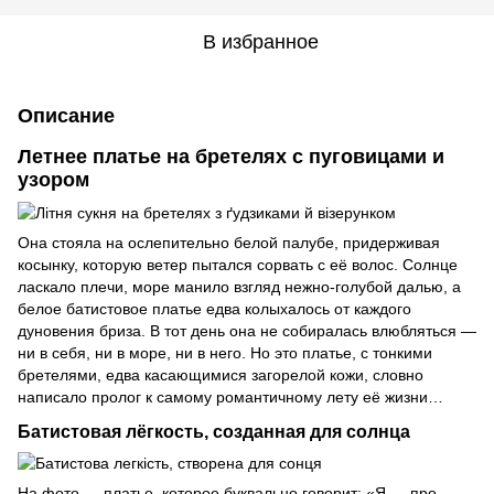
В избранное
Описание
Летнее платье на бретелях с пуговицами и
узором
Она стояла на ослепительно белой палубе, придерживая
косынку, которую ветер пытался сорвать с её волос. Солнце
ласкало плечи, море манило взгляд нежно-голубой далью, а
белое батистовое платье едва колыхалось от каждого
дуновения бриза. В тот день она не собиралась влюбляться —
ни в себя, ни в море, ни в него. Но это платье, с тонкими
бретелями, едва касающимися загорелой кожи, словно
написало пролог к самому романтичному лету её жизни…
Батистовая лёгкость, созданная для солнца
На фото — платье, которое буквально говорит: «Я — про