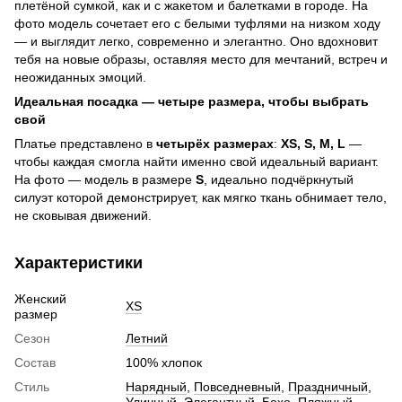
плетёной сумкой, как и с жакетом и балетками в городе. На
фото модель сочетает его с белыми туфлями на низком ходу
— и выглядит легко, современно и элегантно. Оно вдохновит
тебя на новые образы, оставляя место для мечтаний, встреч и
неожиданных эмоций.
Идеальная посадка — четыре размера, чтобы выбрать
свой
Платье представлено в
четырёх размерах
:
XS, S, M, L
—
чтобы каждая смогла найти именно свой идеальный вариант.
На фото — модель в размере
S
, идеально подчёркнутый
силуэт которой демонстрирует, как мягко ткань обнимает тело,
не сковывая движений.
Характеристики
Женский
XS
размер
Сезон
Летний
Состав
100% хлопок
Стиль
Нарядный
,
Повседневный
,
Праздничный
,
Уличный
,
Элегантный
,
Бохо
,
Пляжный