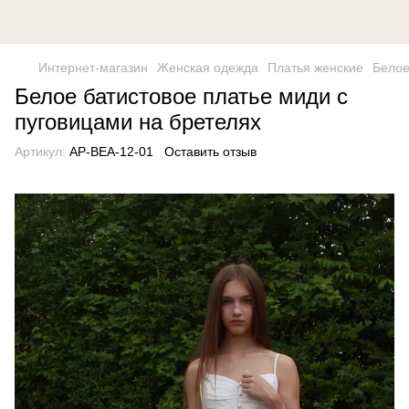
Интернет-магазин
Женская одежда
Платья женские
Белое
Белое батистовое платье миди с
пуговицами на бретелях
Артикул:
AP-BEA-12-01
Оставить отзыв