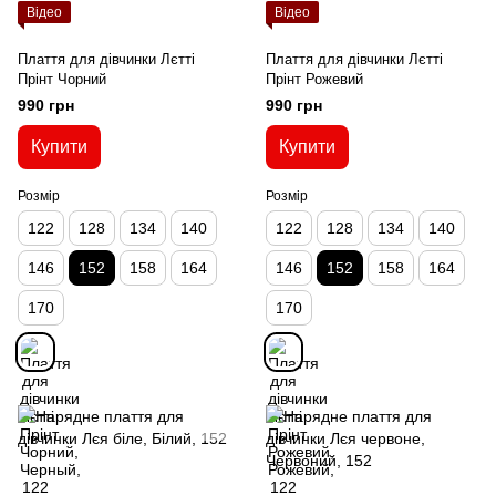
Відео
Відео
Плаття для дівчинки Лєтті
Плаття для дівчинки Лєтті
Прінт Чорний
Прінт Рожевий
990 грн
990 грн
Купити
Купити
Розмір
Розмір
122
128
134
140
122
128
134
140
146
152
158
164
146
152
158
164
170
170