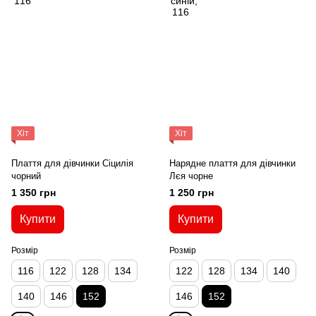
Хіт
Хіт
Плаття для дівчинки Сіцилія
Нарядне плаття для дівчинки
чорний
Лєя чорне
1 350 грн
1 250 грн
Купити
Купити
Розмір
Розмір
116
122
128
134
122
128
134
140
140
146
152
146
152