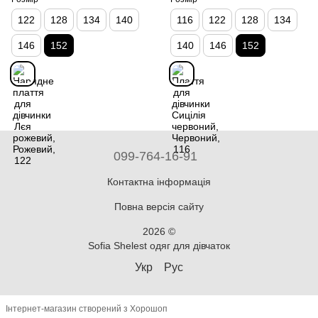
122
128
134
140
116
122
128
134
146
152
140
146
152
099-764-16-91
Контактна інформація
Повна версія сайту
2026 ©
Sofia Shelest одяг для дівчаток
Укр
Рус
Інтернет-магазин створений з Хорошоп