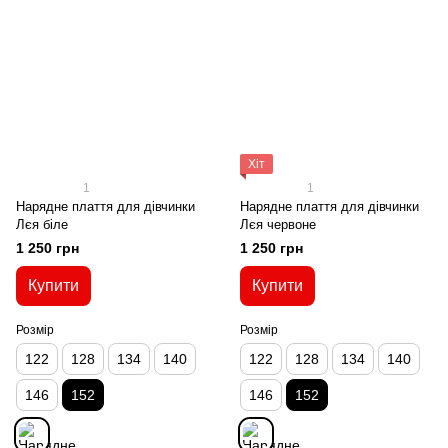
Хіт
1
1
Нарядне плаття для дівчинки
Нарядне плаття для дівчинки
Лєя біле
Лєя червоне
1 250 грн
1 250 грн
Купити
Купити
Розмір
Розмір
122
128
134
140
122
128
134
140
146
152
146
152