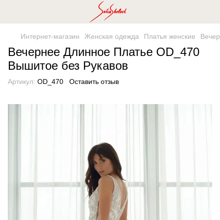
Интернет-магазин
Женская одежда
Платья женские
Вечер
Вечернее Длинное Платье OD_470
Вышитое без Рукавов
Артикул:
OD_470
Оставить отзыв