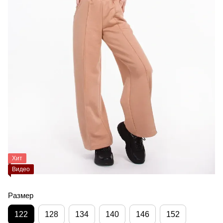
Хит
Видео
Размер
122
128
134
140
146
152