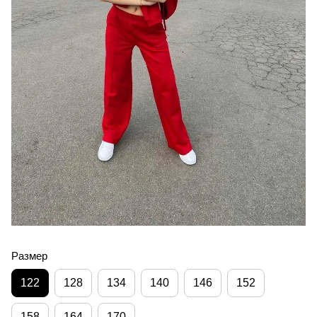
Размер
122
128
134
140
146
152
158
164
170