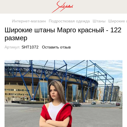
Интернет-магазин
Подростковая одежда
Штаны
Широкие 
Широкие штаны Марго красный - 122
размер
Артикул:
SHT1072
Оставить отзыв