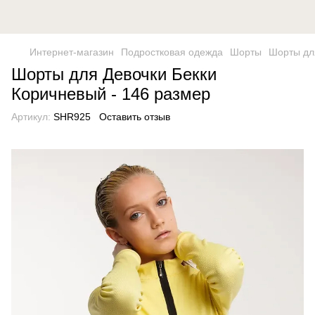
Интернет-магазин
Подростковая одежда
Шорты
Шорты дл
Шорты для Девочки Бекки
Коричневый - 146 размер
Артикул:
SHR925
Оставить отзыв