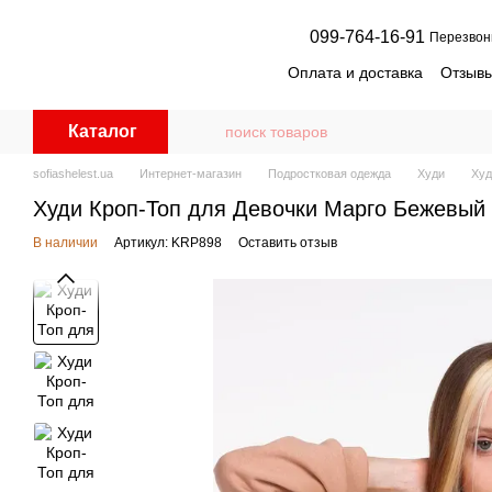
Перейти к основному контенту
099-764-16-91
Перезвон
Оплата и доставка
Отзывы
Дисконтная программа для
Оптовым клиентам
Дро
Каталог
Пользовательское согла
sofiashelest.ua
Интернет-магазин
Подростковая одежда
Худи
Худ
Худи Кроп-Топ для Девочки Марго Бежевый 
В наличии
Артикул: KRP898
Оставить отзыв