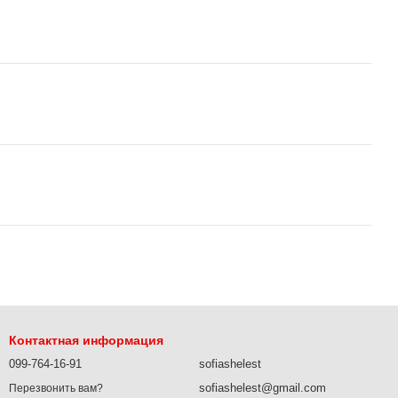
Контактная информация
099-764-16-91
sofiashelest
sofiashelest@gmail.com
Перезвонить вам?