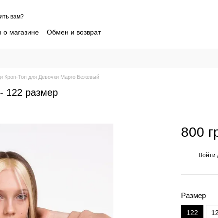
ить вам?
 о магазине
Обмен и возврат
 клиентов Sofia Shelest
Контактная информация
пшиппинг детской одежды
Блог
шение
Как выбрать нужный размер
Новости партнеров
и Кроп-Топ для Девочки Марго Бежевый
- 122 размер
800 г
Войти
%
Размер
122
1