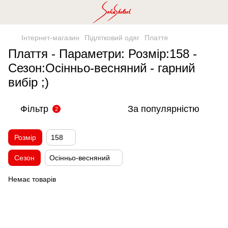
Інтернет-магазин
Підлітковий одяг
Плаття
Плаття - Параметри: Розмір:158 -
Сезон:Осінньо-весняний - гарний
вибір ;)
Фільтр
За популярністю
2
Розмір
158
Сезон
Осінньо-весняний
Немає товарів